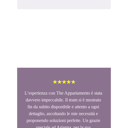
Le Testimonianze di chi 
ci ha scelto
Leggi ora cosa dicono di noi
★★★★★
L’esperienza con The Appartamento è stata 
davvero impeccabile. Il team si è mostrato 
fin da subito disponibile e attento a ogni 
dettaglio, ascoltando le mie necessità e 
proponendo soluzioni perfette. Un grazie 
speciale ad Arianna, per la sua 