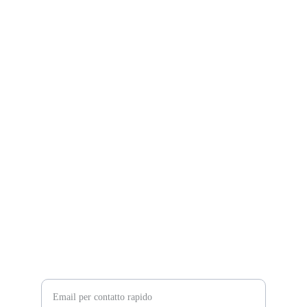
Contattaci per una consulenza personalizzata e 
gratuita.
Servizi
info@theappartamento.com
+39 3312832887
+39 06 976382
Valutazione
Inserisci la tua email